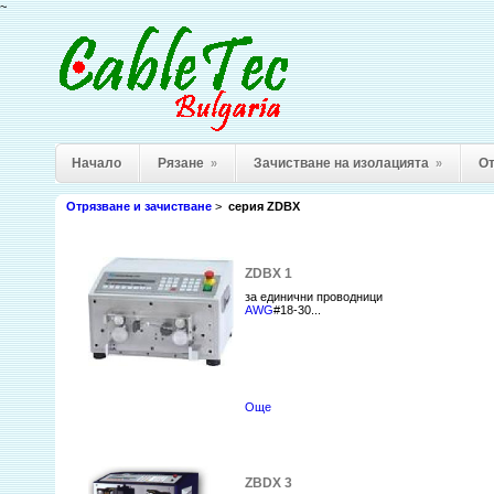
~
Начало
Рязане
Зачистване на изолацията
От
»
»
Отрязване и зачистване
>
серия ZDBX
ZDBX 1
за единични проводници
AWG
#18-30...
Още
ZBDX 3